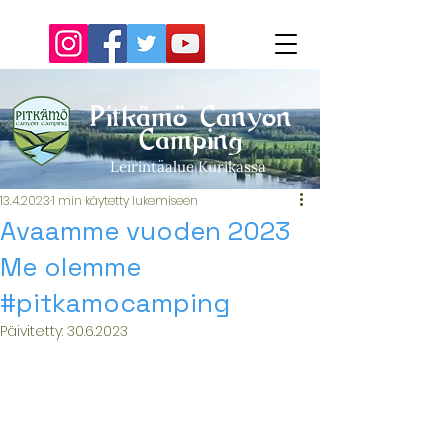
Pitkämö Canyon
Camping
Leirintäalue Kurikassa
13.4.2023
1 min käytetty lukemiseen
Avaamme vuoden 2023
Me olemme
#pitkamocamping
Päivitetty:
30.6.2023