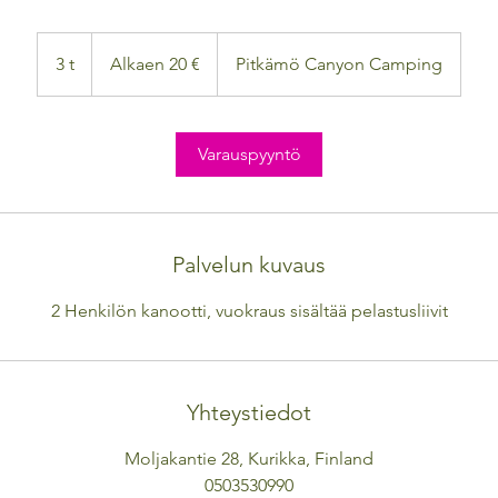
Alkaen
20
3 t
3
Alkaen 20 €
Pitkämö Canyon Camping
euroa
t
Varauspyyntö
Palvelun kuvaus
2 Henkilön kanootti, vuokraus sisältää pelastusliivit
Yhteystiedot
Moljakantie 28, Kurikka, Finland
0503530990