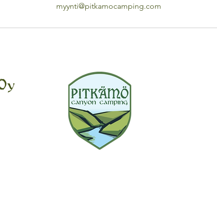
myynti@pitkamocamping.com
 Oy