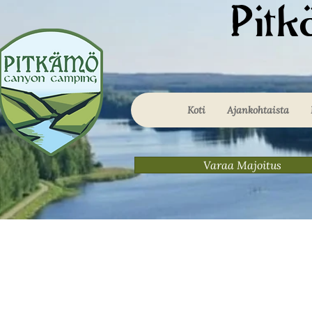
Pit
Koti
Ajankohtaista
Varaa Majoitus