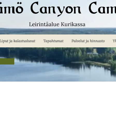
kämö Canyon Cam
Leirintäalue Kurikassa
Liput ja kalastusluvat
Tapahtumat
Palvelut ja hinnasto
Y