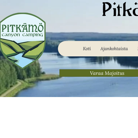
Pit
Koti
Ajankohtaista
Varaa Majoitus