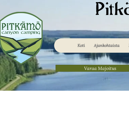
Pit
Koti
Ajankohtaista
Varaa Majoitus