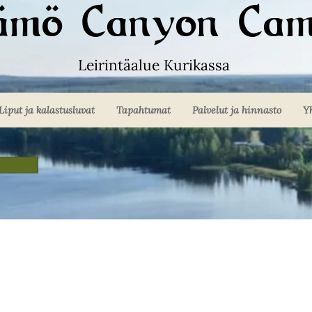
kämö Canyon Cam
Leirintäalue Kurikassa
Liput ja kalastusluvat
Tapahtumat
Palvelut ja hinnasto
Y