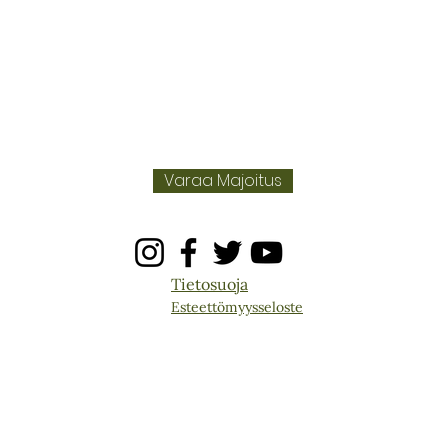
Varaa Majoitus
Tietosuoja
Esteettömyysseloste