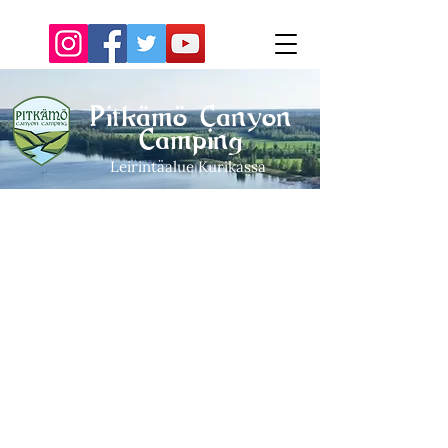
Pitkämö Canyon
Camping
Leirintäalue Kurikassa