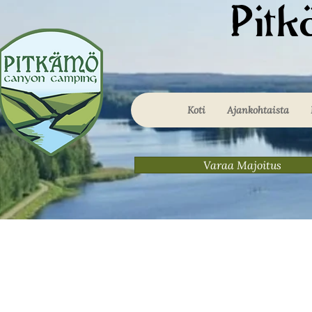
Pit
Koti
Ajankohtaista
Varaa Majoitus