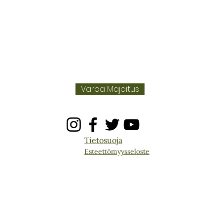
Varaa Majoitus
Tietosuoja
Esteettömyysseloste