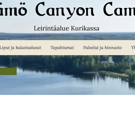
kämö Canyon Cam
Leirintäalue Kurikassa
Liput ja kalastusluvat
Tapahtumat
Palvelut ja hinnasto
Y