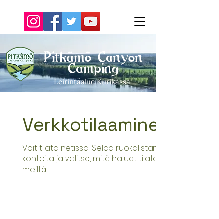
Pitkämö Canyon
Camping
Leirintäalue Kurikassa
Verkkotilaaminen
Voit tilata netissä! Selaa ruokalistan
kohteita ja valitse, mitä haluat tilata
meiltä.